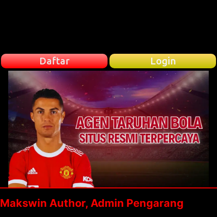
Daftar
Login
Makswin Author, Admin Pengarang