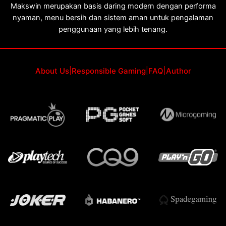
Makswin merupakan basis daring modern dengan performa
nyaman, menu bersih dan sistem aman untuk pengalaman
penggunaan yang lebih tenang.
About Us
|
Responsible Gaming
|
FAQ
|
Author